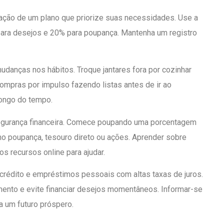
ração de um plano que priorize suas necessidades. Use a
ara desejos e 20% para poupança. Mantenha um registro
danças nos hábitos. Troque jantares fora por cozinhar
compras por impulso fazendo listas antes de ir ao
ongo do tempo.
segurança financeira. Comece poupando uma porcentagem
o poupança, tesouro direto ou ações. Aprender sobre
s recursos online para ajudar.
crédito e empréstimos pessoais com altas taxas de juros.
ento e evite financiar desejos momentâneos. Informar-se
a um futuro próspero.