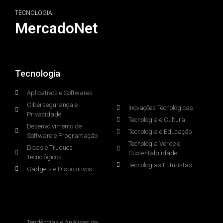
TECNOLOGIA
MercadoNet
Tecnologia
.
Aplicativos e Softwares
Cibersegurança e
Inovações Tecnológicas
Privacidade
Tecnologia e Cultura
Desenvolvimento de
Tecnologia e Educação
Software e Programação
Tecnologia Verde e
Dicas e Truques
Sustentabilidade
Tecnológicos
Tecnologias Futuristas
Gadgets e Dispositivos
.
Tendências e Análises de